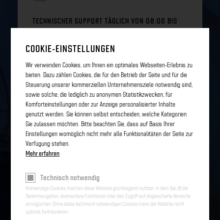
TECHNISCHER SUPPORT TÄGLICH VON 08:00 BIS
16:30 UHR
COOKIE-EINSTELLUNGEN
Wir verwenden Cookies, um Ihnen ein optimales Webseiten-Erlebnis zu
bieten. Dazu zählen Cookies, die für den Betrieb der Seite und für die
Steuerung unserer kommerziellen Unternehmensziele notwendig sind,
sowie solche, die lediglich zu anonymen Statistikzwecken, für
Komforteinstellungen oder zur Anzeige personalisierter Inhalte
genutzt werden. Sie können selbst entscheiden, welche Kategorien
ENTSTÖRUNGSDIENST FÜR TECHNISCHE NOTFÄLLE
Sie zulassen möchten. Bitte beachten Sie, dass auf Basis Ihrer
AUSSERHALB DER ÖFFNUNGSZEITEN
Einstellungen womöglich nicht mehr alle Funktionalitäten der Seite zur
Verfügung stehen.
Mehr erfahren
Technisch notwendig
Notwendige Cookies machen diese Website grundlegend nutzbar, in dem Sie zB die
Seitennavigation, elementare Funktionen oder den Zugriff auf abgesicherte Bereiche
ermöglichen. Ohne diese technisch notwendigen Cookies kann die Website nicht
VERKABELUNG VON HÄUSERN, WOHNUNGEN ODER
optimal funktionieren.