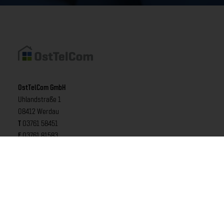
OstTelCom GmbH
Uhlandstraße 1
08412 Werdau
T
03761 58451
F
03761 81583
E
info@osttelcom.de
Öffnungszeiten Shop:
Persönlich:
Dienstag und Donnerstag
13:00 Uhr - 17:00 Uhr