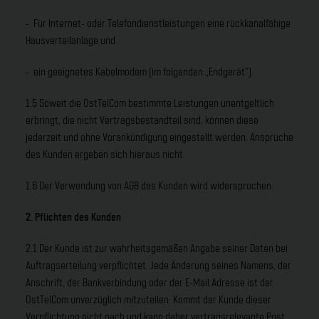
- Für Internet- oder Telefondienstleistungen eine rückkanalfähige
Hausverteilanlage und
- ein geeignetes Kabelmodem (im folgenden „Endgerät“).
1.5 Soweit die OstTelCom bestimmte Leistungen unentgeltlich
erbringt, die nicht Vertragsbestandteil sind, können diese
jederzeit und ohne Vorankündigung eingestellt werden. Ansprüche
des Kunden ergeben sich hieraus nicht.
1.6 Der Verwendung von AGB des Kunden wird widersprochen.
2. Pflichten des Kunden
2.1 Der Kunde ist zur wahrheitsgemäßen Angabe seiner Daten bei
Auftragserteilung verpflichtet. Jede Änderung seines Namens, der
Anschrift, der Bankverbindung oder der E-Mail Adresse ist der
OstTelCom unverzüglich mitzuteilen. Kommt der Kunde dieser
Verpflichtung nicht nach und kann daher vertragsrelevante Post