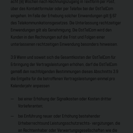
acht (8) Wochen nach Rechnungszugang in Textform per Post,
über das Kontaktformular oder per Telefax bei der OstTelCom
eingehen. Im Falle der Erhebung solcher Einwendungen gilt § 67
des Telekommunikationsgesetzes. Die Unterlassung rechtzeitiger
Einwendungen gilt als Genehmigung. Die OstTelCom wird den
Kunden in den Rechnungen auf die Frist und Folgen einer
unterlassenen rechtzeitigen Einwendung besonders hinweisen.
3.9 Wenn und soweit sich die Gesamtkosten der OstTelCom für
Erbringung der Vertragsleistungen erhöhen, darf die OstTelCom
gemäß den nachfolgenden Bestimmungen dieses Abschnitts 3.9
die Entgelte für die betroffenen Vertragsleistungen einmal pro
Kalenderjahr anpassen
bei einer Erhöhung der Signalkosten oder Kosten dritter
Vorlieferanten;
bei Einführung neuer oder Erhöhung bestehender
Urheberrechtsund Leistungsschutzrechts- vergütungen, die
an Rechteinhaber oder Verwertungsgesellschaften wie die