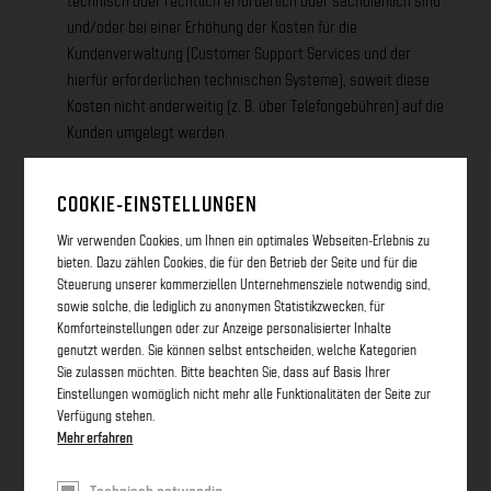
technisch oder rechtlich erforderlich oder sachdienlich sind
und/oder bei einer Erhöhung der Kosten für die
Kundenverwaltung (Customer Support Services und der
hierfür erforderlichen technischen Systeme), soweit diese
Kosten nicht anderweitig (z. B. über Telefongebühren) auf die
Kunden umgelegt werden.
Die Preisanpassung ist nur zulässig
COOKIE-EINSTELLUNGEN
bis zur Höhe der auf die Vertragsleistungen entfallenden
Wir verwenden Cookies, um Ihnen ein optimales Webseiten-Erlebnis zu
bieten. Dazu zählen Cookies, die für den Betrieb der Seite und für die
Kostenerhöhung;
Steuerung unserer kommerziellen Unternehmensziele notwendig sind,
gemäß dem Anteil, den der erhöhte Kostenbestandteil an den
sowie solche, die lediglich zu anonymen Statistikzwecken, für
Komforteinstellungen oder zur Anzeige personalisierter Inhalte
auf die Vertragsleistungen
genutzt werden. Sie können selbst entscheiden, welche Kategorien
Sie zulassen möchten. Bitte beachten Sie, dass auf Basis Ihrer
entfallenden Gesamtkosten hat;
Einstellungen womöglich nicht mehr alle Funktionalitäten der Seite zur
Verfügung stehen.
wenn die Änderungen der Kosten auf Umständen beruhen, die
Mehr erfahren
bei Vertragsschluss noch nicht vorlagen und daher von der
OstTelCom bei der Festsetzung der