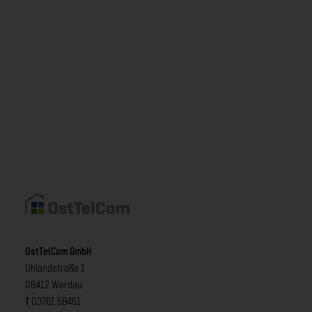
OstTelCom GmbH
Uhlandstraße 1
08412 Werdau
T
03761 58451