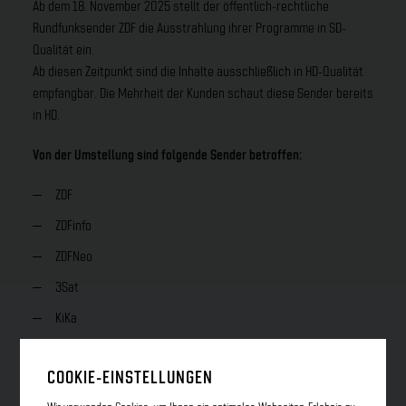
Ab dem 18. November 2025 stellt der öffentlich-rechtliche
Rundfunksender ZDF die Ausstrahlung ihrer Programme in SD-
Qualität ein.
Ab diesen Zeitpunkt sind die Inhalte ausschließlich in HD-Qualität
empfangbar. Die Mehrheit der Kunden schaut diese Sender bereits
in HD.
Von der Umstellung sind folgende Sender betroffen:
ZDF
ZDFinfo
ZDFNeo
3Sat
KiKa
Was bedeutet das für Sie?
COOKIE-EINSTELLUNGEN
Prüfen Sie bitte, ob Ihr Gerät HD-tauglich ist, um weiterhin wie