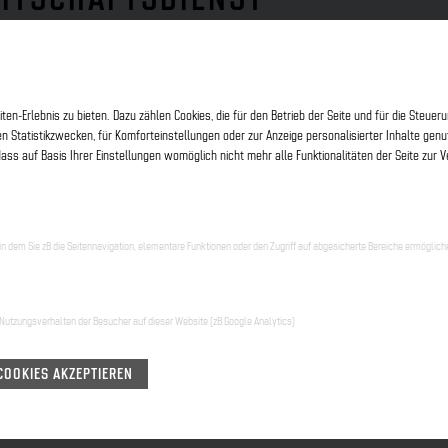
ter
+49 3761 887465
.
en-Erlebnis zu bieten. Dazu zählen Cookies, die für den Betrieb der Seite und für die Steu
en Statistikzwecken, für Komforteinstellungen oder zur Anzeige personalisierter Inhalte ge
ass auf Basis Ihrer Einstellungen womöglich nicht mehr alle Funktionalitäten der Seite zur 
 dem Sie zB die Seitennavigation, elementare Funktionen oder den Zugriff auf abgesicherte Bereiche ermöglic
Nutzungsverhalten der Besucher auf dieser Website (zB Google Analytics)
COOKIES AKZEPTIEREN