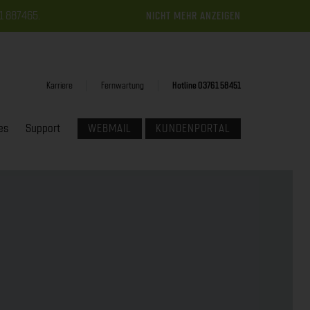
61 887465.
NICHT MEHR ANZEIGEN
Karriere
Fernwartung
Hotline 03761 58451
es
Support
WEBMAIL
KUNDENPORTAL