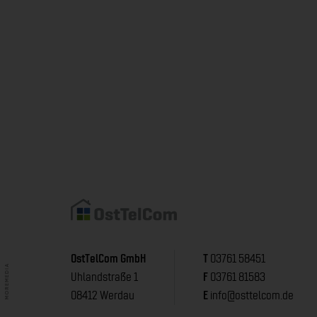
OstTelCom GmbH
T
03761 58451
Uhlandstraße 1
F
03761 81583
08412 Werdau
E
info@osttelcom.de