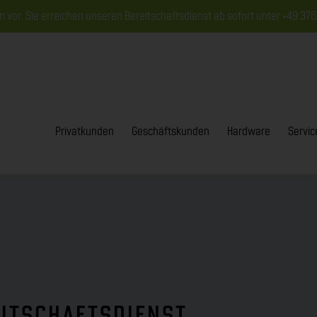
n vor. Sie erreichen unseren Bereitschaftsdienst ab sofort unter +49 37
Privatkunden
Geschäftskunden
Hardware
Servic
ITSCHAFTSDIENST