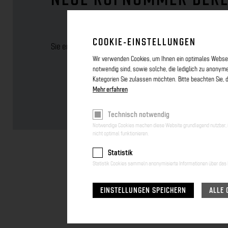
COOKIE-EINSTELLUNGEN
Sie erreichen unseren Bereitschaftsdienst ab sofort un
Wir verwenden Cookies, um Ihnen ein optimales Webseit
notwendig sind, sowie solche, die lediglich zu anonym
Kategorien Sie zulassen möchten. Bitte beachten Sie, d
Mehr erfahren
Technisch notwendig
Notwendige Cookies machen diese Website grundlegend nutzbar, in
nicht optimal funktionieren.
Statistik
Statistik Cookies sammeln anonymisierte Informationen über das 
EINSTELLUNGEN SPEICHERN
ALLE 