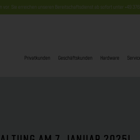
n vor. Sie erreichen unseren Bereitschaftsdienst ab sofort unter +49 37
Privatkunden
Geschäftskunden
Hardware
Servic
ALTUNG AM 7. JANUAR 2025!