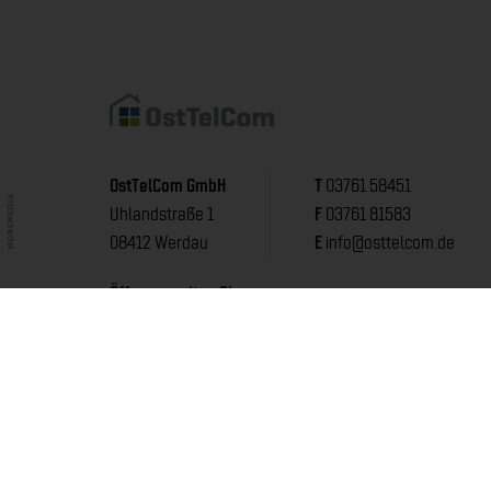
OstTelCom GmbH
T
03761 58451
Uhlandstraße 1
F
03761 81583
08412 Werdau
E
info@osttelcom.de
Öffnungszeiten Shop:
Persönlich:
Dienstag und Donnerstag
13:00 Uhr - 17:00 Uhr
Telefonisch:
Montag bis Donnerstag