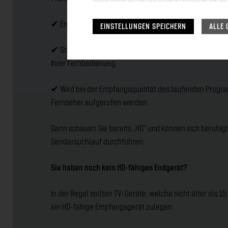
✔ Empfangen Sie aktuell die Sender (arte, Phoenix, One
EINSTELLUNGEN SPEICHERN
ALLE 
✔ Steht in der Programmliste oder in den elektronische
Ihrer Fernbedienung.
✔ Wird bei der Empfangsqualität des laufenden Progra
Fernseher aufgerufen werden.
Dann schauen Sie bereits „HD“ und können sich beruhig
Sendersuchlauf durchführen.
Sie haben noch kein HD-fähiges Endgerät?
In der Regel sollten TV-Geräte, welche nicht älter als 1
ein HD-fähige Empfangsgerät zulegen.