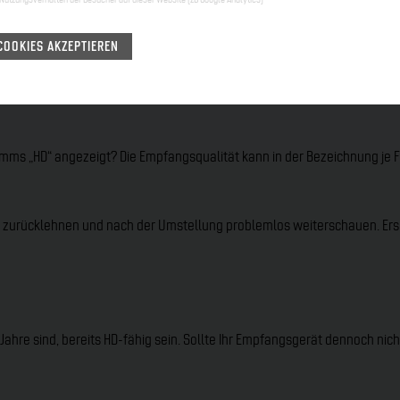
 und tagesschau 24) ist ihr Empfangsgerät HD-fähig, denn diese Sender 
COOKIES AKZEPTIEREN
n Programmguide (EPG) Ihres Fernsehers ein „HD“ bei den aufgelisteten 
mms „HD“ angezeigt? Die Empfangsqualität kann in der Bezeichnung je 
t zurücklehnen und nach der Umstellung problemlos weiterschauen. Ersch
5 Jahre sind, bereits HD-fähig sein. Sollte Ihr Empfangsgerät dennoch nic