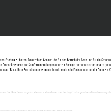
en-Erlebnis zu bieten. Dazu zählen Cookies, die für den Betrieb der Seite und für die Steu
en Statistikzwecken, für Komforteinstellungen oder zur Anzeige personalisierter Inhalte ge
ass auf Basis Ihrer Einstellungen womöglich nicht mehr alle Funktionalitäten der Seite zur 
 dem Sie zB die Seitennavigation, elementare Funktionen oder den Zugriff auf abgesicherte Bereiche ermöglic
erhin wie gewohnt fernzusehen. Wie können Sie das tun?
Nutzungsverhalten der Besucher auf dieser Website (zB Google Analytics)