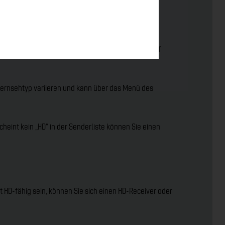
werden bereits in HD ausgestrahlt.
Sendern? Betätigen Sie dazu die jeweilige Taste auf
Fernsehtyp variieren und kann über das Menü des
eint kein „HD“ in der Senderliste können Sie einen
ht HD-fähig sein, können Sie sich einen HD-Receiver oder