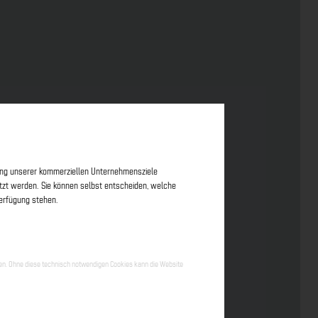
erung unserer kommerziellen Unternehmensziele
nutzt werden. Sie können selbst entscheiden, welche
Verfügung stehen.
hen. Ohne diese technisch notwendigen Cookies kann die Website