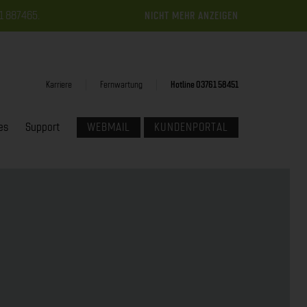
61 887465.
NICHT MEHR ANZEIGEN
Karriere
Fernwartung
Hotline 03761 58451
es
Support
WEBMAIL
KUNDENPORTAL